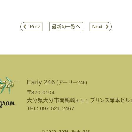

Prev
最新の一覧へ
Next

Early 246
（アーリー246）
〒870-0104
大分県大分市南鶴崎3-1-1
プリンス岸本ビル1
TEL： 097-521-2467
© 2020
-2026 Early 246